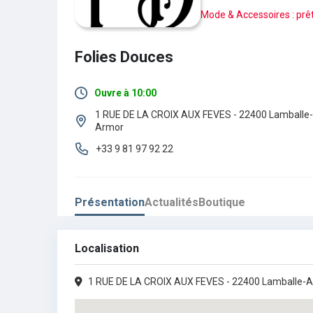
Mode & Accessoires : prê
Folies Douces
Ouvre à 10:00
1 RUE DE LA CROIX AUX FEVES - 22400 Lamballe-
Lundi :
14h00 - 18h00
Armor
Mardi :
Fermé
+33 9 81 97 92 22
Mercredi :
10h00 - 12h30
•
14h00 - 18h00
Présentation
Actualités
Boutique
Jeudi :
10h00 - 12h30
•
14h00 - 18h30
Vendredi :
10h00 - 12h30
•
14h00 - 18h30
Localisation
Samedi :
10h00 - 12h30
•
14h00 - 18h30
1 RUE DE LA CROIX AUX FEVES - 22400 Lamballe-
Dimanche :
Fermé