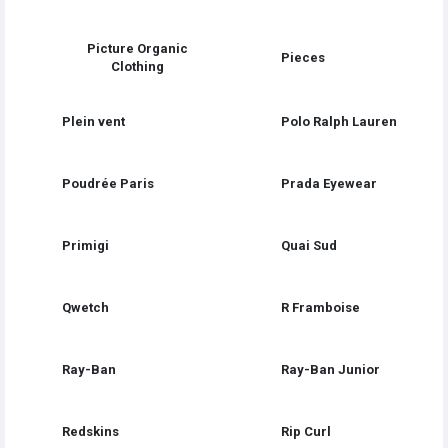
Picture Organic
Pieces
Clothing
Plein vent
Polo Ralph Lauren
Poudrée Paris
Prada Eyewear
Primigi
Quai Sud
Qwetch
R Framboise
Ray-Ban
Ray-Ban Junior
Redskins
Rip Curl