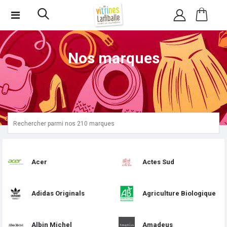
Nos marques
Acer
Actes Sud
Adidas Originals
Agriculture Biologique
Albin Michel
Amadeus