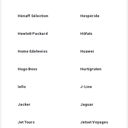
Hénaff Sélection
Hespéride
Hewlett Packard
Höfats
Home Edelweiss
Huawei
Hugo Boss
Hurtigruten
Iello
J-Line
Jacker
Jaguar
Jet Tours
Jetset Voyages