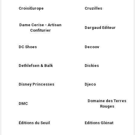
CroisiEurope
Cruzilles
Dame Cerise - Artisan
Dargaud Editeur
Confiturier
DC Shoes
Decoov
Dethlefsen & Balk
Dickies
Disney Princesses
Djeco
Domaine des Terres
DMC
Rouges
Éditions du Seuil
Editions Glénat