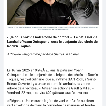
« Ça nous sort de notre zone de confort » : Le pâtissier de
Lamballe Yoann Quinquenel sera le benjamin des chefs de
Rock’n Toques
Article du Télégramme par Alice Gleizes, le 16 mai
Le 16 mai 2026 à 19h42À 23 ans, le pâtissier Yoann
Quinquenel est le benjamin de la brigade des chefs de Rock’n
Toques, festival culinaire joué au rythme d’Art Rock, à Saint-
Brieuc. Ouverte il y a un an et demi à Lamballe, sa vitrine
arbore déjà l’écriteau « Artisan sélectionné Gault & Millau ».
Vendredi 22 mai, il servira 600 gâteaux aux festivaliers.
« Élégant ». Une mousse légère de vanille infusée au citron
vert enveloppe de blanc la compotée de mangue, et tombe