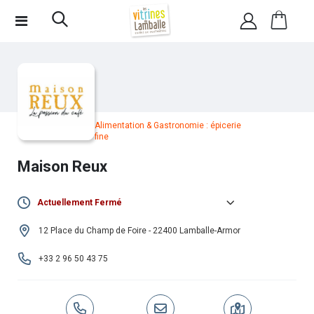
Alimentation & Gastronomie : épicerie
fine
Maison Reux
Actuellement Fermé
Lundi :
09h30 -
•
14h00 -
12 Place du Champ de Foire - 22400 Lamballe-Armor
12h30
19h00
+33 2 96 50 43 75
Mardi :
09h30 -
•
14h00 -
12h30
19h00
Mercredi :
09h30 -
•
14h00 -
12h30
19h00