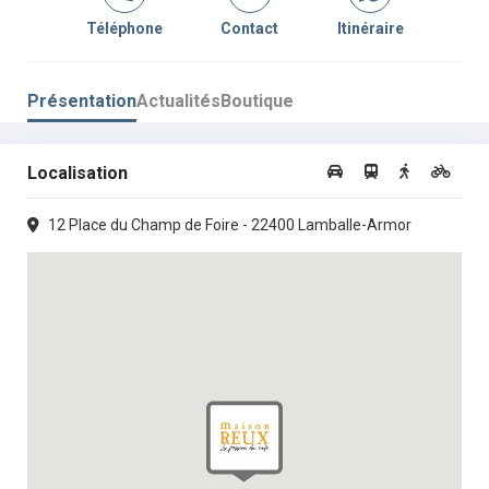
Téléphone
Contact
Itinéraire
Jeudi :
09h30 -
•
14h00 -
13h00
19h00
Vendredi :
09h30 -
•
14h00 -
Présentation
Actualités
Boutique
12h30
19h00
Samedi :
09h30 -
•
14h00 -
12h30
19h00
Localisation
Dimanche :
Fermé
12 Place du Champ de Foire - 22400 Lamballe-Armor