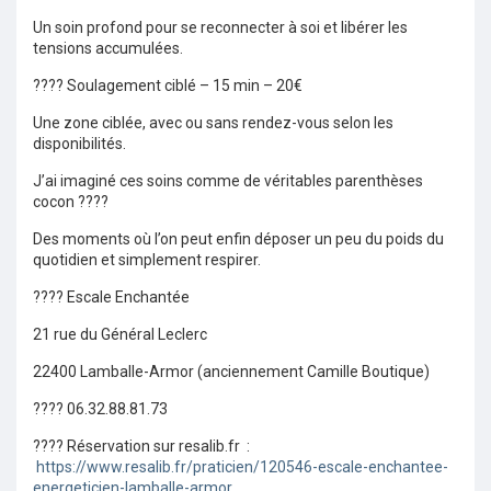
Un soin profond pour se reconnecter à soi et libérer les
tensions accumulées.
???? Soulagement ciblé – 15 min – 20€
Une zone ciblée, avec ou sans rendez-vous selon les
disponibilités.
J’ai imaginé ces soins comme de véritables parenthèses
cocon ????
Des moments où l’on peut enfin déposer un peu du poids du
quotidien et simplement respirer.
???? Escale Enchantée
21 rue du Général Leclerc
22400 Lamballe-Armor (anciennement Camille Boutique)
???? 06.32.88.81.73
???? Réservation sur resalib.fr :
https://www.resalib.fr/praticien/120546-escale-enchantee-
energeticien-lamballe-armor